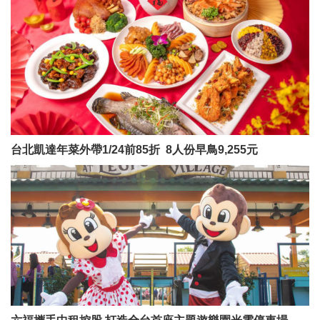
台北凱達年菜外帶1/24前85折 8人份早鳥9,255元