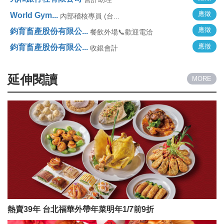
應徵
World Gym...
內部稽核專員 (台...
應徵
鈞育畜產股份有限公...
餐飲外場📞歡迎電洽
應徵
鈞育畜產股份有限公...
收銀會計
延伸閱讀
MORE
熱賣39年 台北福華外帶年菜明年1/7前9折