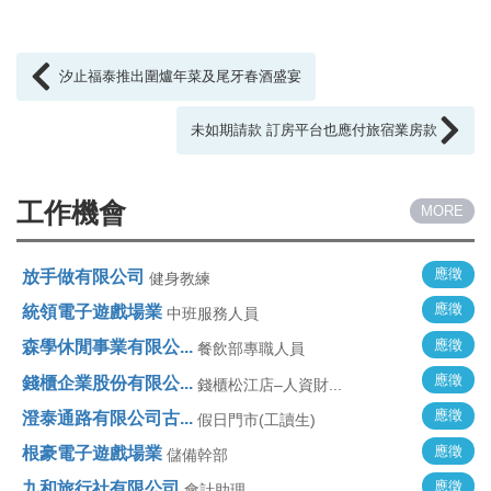
汐止福泰推出圍爐年菜及尾牙春酒盛宴
未如期請款 訂房平台也應付旅宿業房款
工作機會
MORE
應徵
放手做有限公司
健身教練
應徵
統領電子遊戲場業
中班服務人員
應徵
森學休閒事業有限公...
餐飲部專職人員
應徵
錢櫃企業股份有限公...
錢櫃松江店–人資財...
應徵
澄泰通路有限公司古...
假日門市(工讀生)
應徵
根豪電子遊戲場業
儲備幹部
應徵
九和旅行社有限公司
會計助理