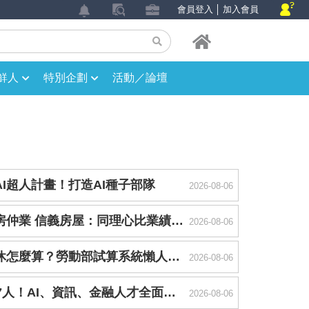
會員登入
│
加入會員
鮮人
特別企劃
活動／論壇
I超人計畫！打造AI種子部隊
2026-08-06
社工魂進駐房仲業 信義房屋：同理心比業績更能贏得信任
2026-08-06
加班費、特休怎麼算？勞動部試算系統懶人包影片教你秒懂
2026-08-06
台銀招募347人！AI、資訊、金融人才全面徵才 8/6起報名
2026-08-06