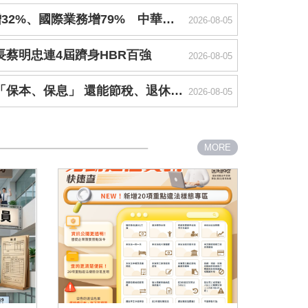
ICT營收年增32%、國際業務增79% 中華電信續攻AI商機
2026-08-05
長蔡明忠連4屆躋身HBR百強
2026-08-05
島特考暫定招考1,927人 9/8開放報名
勞退自提享「保本、保息」 還能節稅、退休多領一筆
2026-08-05
MORE