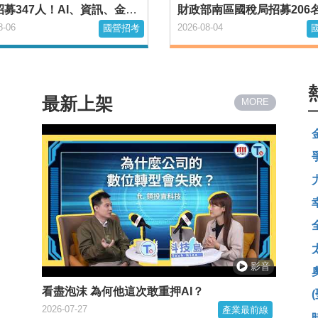
台銀招募347人！AI、資訊、金融人才全面徵才 8/6起報名
8-06
2026-08-04
國營招考
最新上架
MORE
看盡泡沫 為何他這次敢重押AI？
2026-07-27
產業最前線