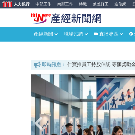
人力銀行
中部工作
南部工作
轉職
兼差打工
進修網
產經新聞
職場民調
直播專區
仁寶推員工持股信託 等額獎勵
即時訊息：
財政部南區國稅局招募206名儲
勞動基金上半年收益率28.46%