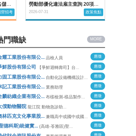
財政部南區國稅局招募206名儲備約僱人員 月薪近39K
勞動部優化違法雇主查詢 20項違法樣態一鍵查
2026-07-31
國營招考
政策焦點
熱門職缺
MORE
應徵
金耀工業股份有限公...
品檢人員
應徵
爭鮮股份有限公司
【爭鮮迴轉壽司】台...
應徵
力固工業股份有限公...
自動化設備機構設計...
應徵
幸記工業股份有限公...
業務助理
應徵
全麟紡織企業有限公...
布樣檢測-樣品製作...
應徵
太僕動物醫院
龍江院 動物急診助...
應徵
奧林匹克文化事業股...
兼職高中或國中或國...
應徵
(聖德科斯)統健實...
(高雄-苓雅區)聖...
應徵
時代財金資訊股份有...