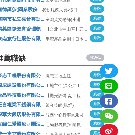
專案管理專員
應徵
龐德羅莎(國業股份...
餐飲服務人員-假日...
應徵
臺南市私立嘉音英語...
全職英文老師(小港...
應徵
精英國際教育管理顧...
【台北市中山區】五...
應徵
東南旅行社股份有限...
手配產品企劃【日本...
推薦職缺
MORE
應徵
豪志工程股份有限公...
機電工地主任
應徵
毅成建設股份有限公...
工地主任(具公共工...
應徵
合晶科技股份有限公...
【拋光設備-副工程...
應徵
正言權業不銹鋼有限...
鈑金技師(氬焊)
應徵
福華大飯店股份有限...
服務中心行李員兼司...
應徵
宜蘭仁愛醫療財團法...
照顧服務員(宜蘭員...
應徵
統一東京股份有限公...
北區業務人員/儲備...