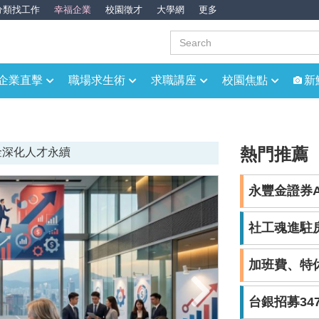
分類找工作
幸福企業
校園徵才
大學網
更多
企業直擊
職場求生術
求職講座
校園焦點
新
熱門推薦
金深化人才永續
備約僱人員 月薪近39K、專畢可報考
 長期投資績效維持穩健
永豐金證券A