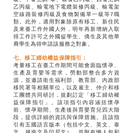
乙丙級、輸電地下電纜裝修丙級、輸電架
空線路裝修丙級及食物製備單一級等7職
類。此外，適用對象除原有移工、新住民
及來臺工作外國人外，明年再新增納入取
得工作許可之外國留學生、僑生及其他華
裔學生為得申請該服務之對象。
七、移工婦幼權益保障指引：
考量移工在臺工作期間可能會面臨懷孕、
生產及育嬰等需求，勞動部整合多方資
源，並邀請衛生福利部、教育部、內政部
移民署等相關單位，以及雇主、仲介和移
工團體共同研討，規劃訂定「移工婦幼權
益保障指引」。該項指引內容涵括懷孕
前、懷孕期間、生產後與育嬰育兒四大階
段，提供詳細的資訊與保障措施。且該指
引有五國語言版本（包括中文、英文、泰
文、越南文及印尼文），並附有懶人包和