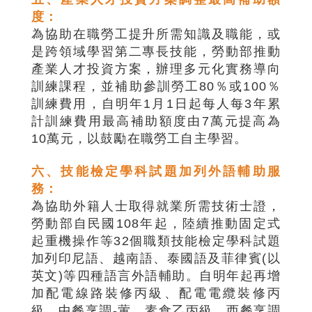
度：
為協助在職勞工提升所需知識及職能，或
是跨領域學習第二專長技能，勞動部推動
產業人才投資方案，辦理多元化實務導向
訓練課程，並補助參訓勞工80％或100％
訓練費用，自明年1月1日起每人每3年累
計訓練費用最高補助額度由7萬元提高為
10萬元，以鼓勵在職勞工自主學習。
六、技能檢定學科試題加列外語輔助服
務：
為協助外籍人士取得就業所需技術士證，
勞動部自民國108年起，陸續推動固定式
起重機操作等32個職類技能檢定學科試題
加列印尼語、越南語、泰國語及菲律賓(以
英文)等四種語言外語輔助。自明年起再增
加配電線路裝修丙級、配電電纜裝修丙
級、中餐烹調-葷、素食乙丙級、西餐烹調