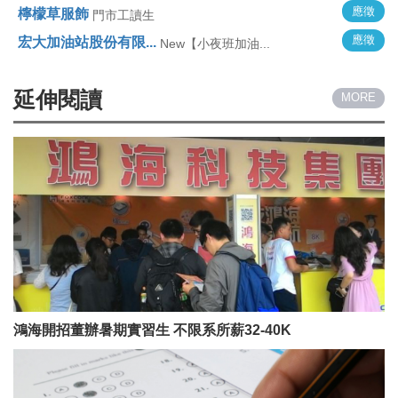
應徵
檸檬草服飾
門市工讀生
應徵
宏大加油站股份有限...
New【小夜班加油...
延伸閱讀
MORE
鴻海開招董辦暑期實習生 不限系所薪32-40K