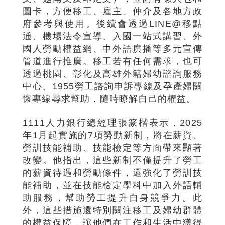
圖卡，方便移工、雇主、仲介及各地方政
府參考與使用。後續會透過LINE@移點
通、機場法令宣導、入國一站式講習、外
國人勞動權益網、中外語廣播等多元宣傳
管道進行推廣。移工若有任何需求，也可
透過桃園、彰化及高雄外籍婦幼諮詢服務
中心、1955勞工諮詢申訴專線及孕產婦關
懷專線尋求幫助，隨時瞭解自己的權益。
1111人力銀行總經理張篆楷表示，2025
年1月起實施的7項勞動新制，將在薪資、
勞訓技能補助、技能檢定等方面帶來顯著
改變。他指出，這些新制不僅提升了勞工
的薪資待遇和勞動條件，還強化了勞訓技
能補助，並在技能檢定學科中加入外語輔
助服務，幫助勞工提升自身競爭力。此
外，這些措施還特別關注移工及婦幼群體
的權益保障，讓他們在工作和生活中獲得