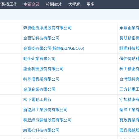
分類找工作
幸福企業
校園徵才
大學網
更多
奔騰物流系統股份有限公司
永慕企業
金巨弘科技有限公司
長朋精密
金寶櫥有限公司(櫥飾)(KINGBOSS)
頤樺科技
動全企業有限公司
儀佳傳動
龍全科技股份有限公司
神工精密
特鼎盛實業有限公司
台灣凱特
金茂企業有限公司
三方起重
松下電動工具行
守加精密
新協興工業股份有限公司
聖洋工業
科昱綠能開發股份有限公司
寶政實業
綺嘉心科技有限公司
國宜機械