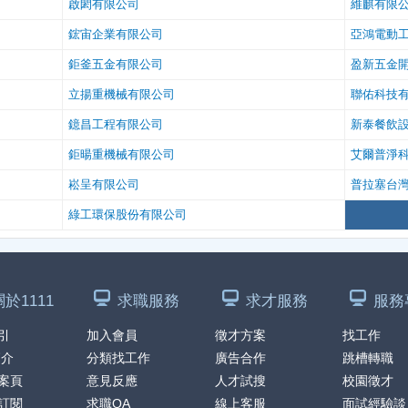
啟閎有限公司
維麒有限
鋐宙企業有限公司
亞鴻電動
鉅釜五金有限公司
盈新五金
立揚重機械有限公司
聯佑科技
鐿昌工程有限公司
新泰餐飲
鉅暘重機械有限公司
艾爾普淨
崧呈有限公司
普拉塞台
綠工環保股份有限公司
關於1111
求職服務
求才服務
服務
引
加入會員
徵才方案
找工作
簡介
分類找工作
廣告合作
跳槽轉職
案頁
意見反應
人才試搜
校園徵才
訂閱
求職QA
線上客服
面試經驗談